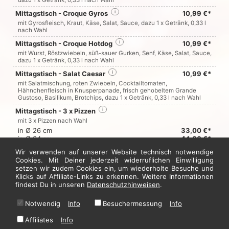
dazu 1 x Getränk, 0,33 l nach Wahl
Mittagstisch - Croque Gyros
i
10,99 €*
mit Gyrosfleisch, Kraut, Käse, Salat, Sauce, dazu 1 x Getränk, 0,33 l
nach Wahl
Mittagstisch - Croque Hotdog
i
10,99 €*
mit Wurst, Röstzwiebeln, süß-sauer Gurken, Senf, Käse, Salat, Sauce,
dazu 1 x Getränk, 0,33 l nach Wahl
Mittagstisch - Salat Caesar
i
10,99 €*
mit Salatmischung, roten Zwiebeln, Cocktailtomaten,
Hähnchenfleisch in Knusperpanade, frisch gehobeltem Grande
Gustoso, Basilikum, Brotchips, dazu 1 x Getränk, 0,33 l nach Wahl
Mittagstisch - 3 x Pizzen
i
mit 3 x Pizzen nach Wahl
in Ø 26 cm
33,00 €*
in Ø 34 cm
44,00 €*
in Ø 44 cm
66,00 €*
Wir verwenden auf unserer Website technisch notwendige
Cookies. Mit Deiner jederzeit widerruflichen Einwilligung
setzen wir zudem Cookies ein, um wiederholte Besuche und
Jetzt hier bestellen
Klicks auf Affiliate-Links zu erkennen. Weitere Informationen
findest Du in unseren
Datenschutzhinweisen
.
Notwendig
Info
Besuchermessung
Info
* Alle Preise in Euro inkl. gesetzl. MwSt. Abbildungen können ggf. abweichen.
Informationen zu Inhalts- und Zusatzstoffen finden Sie unter
i
Affiliates
Info