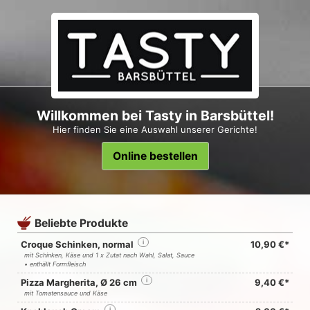
Willkommen bei Tasty in Barsbüttel!
Hier finden Sie eine Auswahl unserer Gerichte!
Online bestellen
Beliebte Produkte
Croque Schinken, normal
i
10,90 €*
mit Schinken, Käse und 1 x Zutat nach Wahl, Salat, Sauce
• enthällt Formfleisch
Pizza Margherita, Ø 26 cm
i
9,40 €*
mit Tomatensauce und Käse
i