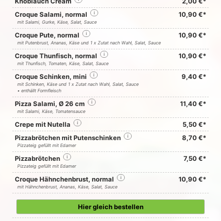
Knoblauch Cream
2,00 €*
Croque Salami, normal
i
10,90 €*
mit Salami, Gurke, Käse, Salat, Sauce
Croque Pute, normal
i
10,90 €*
mit Putenbrust, Ananas, Käse und 1 x Zutat nach Wahl, Salat, Sauce
Croque Thunfisch, normal
i
10,90 €*
mit Thunfisch, Tomaten, Käse, Salat, Sauce
Croque Schinken, mini
i
9,40 €*
mit Schinken, Käse und 1 x Zutat nach Wahl, Salat, Sauce
• enthällt Formfleisch
Pizza Salami, Ø 26 cm
i
11,40 €*
mit Salami, Käse, Tomatensauce
Crepe mit Nutella
i
5,50 €*
Pizzabrötchen mit Putenschinken
i
8,70 €*
Pizzateig gefüllt mit Edamer
Pizzabrötchen
i
7,50 €*
Pizzateig gefüllt mit Edamer
Croque Hähnchenbrust, normal
i
10,90 €*
mit Hähnchenbrust, Ananas, Käse, Salat, Sauce
Hier gleich bestellen