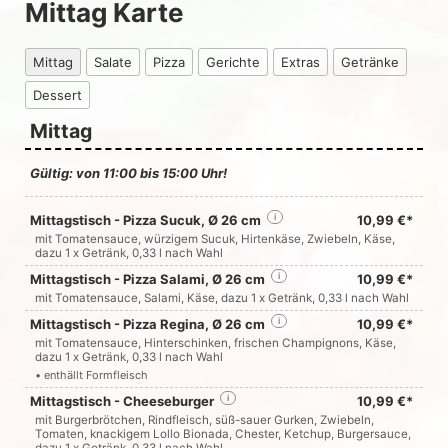
Mittag Karte
Mittag
Salate
Pizza
Gerichte
Extras
Getränke
Dessert
Mittag
Gültig: von 11:00 bis 15:00 Uhr!
Mittagstisch - Pizza Sucuk, Ø 26 cm
i
10,99 €*
mit Tomatensauce, würzigem Sucuk, Hirtenkäse, Zwiebeln, Käse,
dazu 1 x Getränk, 0,33 l nach Wahl
Mittagstisch - Pizza Salami, Ø 26 cm
i
10,99 €*
mit Tomatensauce, Salami, Käse, dazu 1 x Getränk, 0,33 l nach Wahl
Mittagstisch - Pizza Regina, Ø 26 cm
i
10,99 €*
mit Tomatensauce, Hinterschinken, frischen Champignons, Käse,
dazu 1 x Getränk, 0,33 l nach Wahl
• enthällt Formfleisch
Mittagstisch - Cheeseburger
i
10,99 €*
mit Burgerbrötchen, Rindfleisch, süß-sauer Gurken, Zwiebeln,
Tomaten, knackigem Lollo Bionada, Chester, Ketchup, Burgersauce,