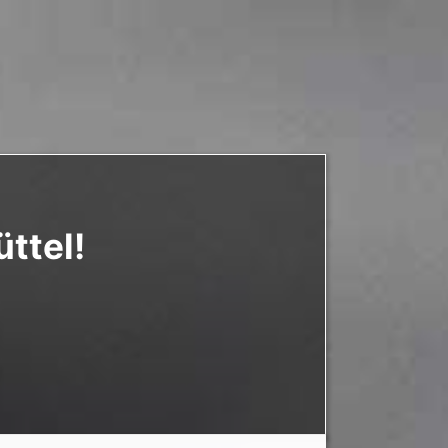
ttel!