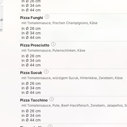
in Ø 26 cm
in Ø 34 cm
in Ø 44 cm
Pizza Funghi
i
mit Tomatensauce, frischen Champignons, Käse
in Ø 26 cm
in Ø 34 cm
in Ø 44 cm
Pizza Prosciutto
i
mit Tomatensauce, Putenschinken, Käse
in Ø 26 cm
in Ø 34 cm
in Ø 44 cm
Pizza Sucuk
i
mit Tomatensauce, würzigem Sucuk, Hirtenkäse, Zwiebeln, Käse
in Ø 26 cm
in Ø 34 cm
in Ø 44 cm
Pizza Tacchino
i
mit Tomatensauce, Pute, Beef-Hackfleisch, Zwiebeln, Jalapeños, S
in Ø 26 cm
in Ø 34 cm
in Ø 44 cm
i