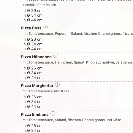
• enthällt Formfleisch
in Ø 26 cm
in Ø 34 cm
in Ø 44 cm
Pizza Boss
i
mit Tomatensauce, Peperoni-Salami, frischen Champignons, frisc
in Ø 26 cm
in Ø 34 cm
in Ø 44 cm
Pizza Hähnchen
i
mit Tomatensauce, Hähnchen, Spinat, Knoblauchpulver, Jalapeños
in Ø 26 cm
in Ø 34 cm
in Ø 44 cm
Pizza Margherita
i
mit Tomatensauce und Käse
in Ø 26 cm
in Ø 34 cm
in Ø 44 cm
Pizza Emiliana
i
mit Tomatensauce, Salami, frischen Champignons und Käse
in Ø 26 cm
in Ø 34 cm