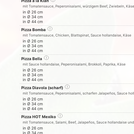
Pizza a la Kian
mit Tomatensauce, Peperonisalami, würzigem Beef, Zwiebeln, Käs
in Ø 26 cm
in Ø 34 cm
in Ø 44 cm
Pizza Bomba
i
mit Tomatensauce, Chicken, Blattspinat, Sauce hollandaise, Käse
in Ø 26 cm
in Ø 34 cm
in Ø 44 cm
Pizza Bella
i
mit Sauce hollandaise, Peperonisalami, Brokkoli, Paprika, Käse
in Ø 26 cm
in Ø 34 cm
in Ø 44 cm
Pizza Diavola (scharf)
i
mit Tomatensauce, Peperonisalami, scharfen Jalapeños, Sauce hol
in Ø 26 cm
in Ø 34 cm
in Ø 44 cm
Pizza HOT Mexiko
i
mit Tomatensauce, Salami, Beef, Jalapeños, Sauce hollandaise un
in Ø 26 cm
in Ø 34 cm