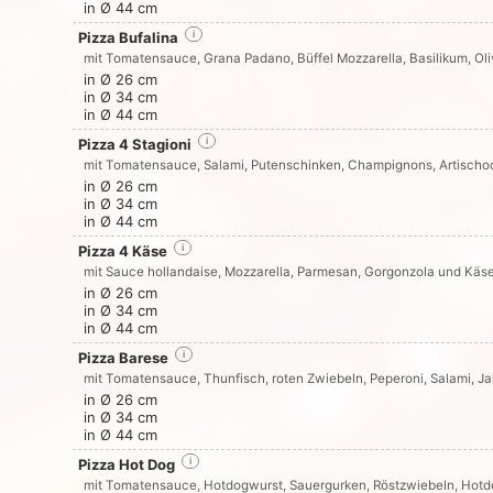
in Ø 44 cm
Pizza Bufalina
i
mit Tomatensauce, Grana Padano, Büffel Mozzarella, Basilikum, Ol
in Ø 26 cm
in Ø 34 cm
in Ø 44 cm
Pizza 4 Stagioni
i
mit Tomatensauce, Salami, Putenschinken, Champignons, Artisch
in Ø 26 cm
in Ø 34 cm
in Ø 44 cm
Pizza 4 Käse
i
mit Sauce hollandaise, Mozzarella, Parmesan, Gorgonzola und Käs
in Ø 26 cm
in Ø 34 cm
in Ø 44 cm
Pizza Barese
i
mit Tomatensauce, Thunfisch, roten Zwiebeln, Peperoni, Salami, J
in Ø 26 cm
in Ø 34 cm
in Ø 44 cm
Pizza Hot Dog
i
mit Tomatensauce, Hotdogwurst, Sauergurken, Röstzwiebeln, Hot