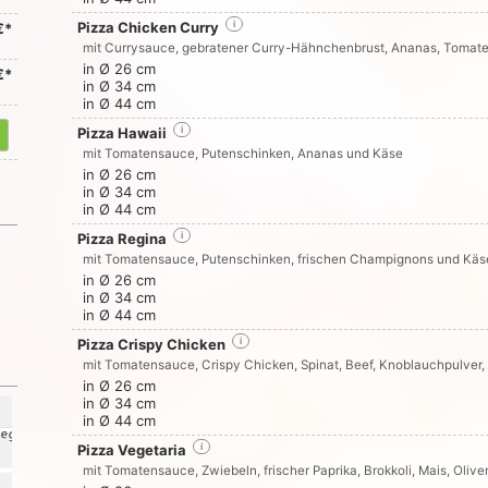
Pizza Chicken Curry
i
€*
mit Currysauce, gebratener Curry-Hähnchenbrust, Ananas, Tomat
in Ø 26 cm
€*
in Ø 34 cm
in Ø 44 cm
Pizza Hawaii
i
mit Tomatensauce, Putenschinken, Ananas und Käse
in Ø 26 cm
in Ø 34 cm
in Ø 44 cm
Pizza Regina
i
mit Tomatensauce, Putenschinken, frischen Champignons und Käs
in Ø 26 cm
in Ø 34 cm
in Ø 44 cm
Pizza Crispy Chicken
i
mit Tomatensauce, Crispy Chicken, Spinat, Beef, Knoblauchpulver
in Ø 26 cm
in Ø 34 cm
in Ø 44 cm
Pizza Vegetaria
i
mit Tomatensauce, Zwiebeln, frischer Paprika, Brokkoli, Mais, Olive