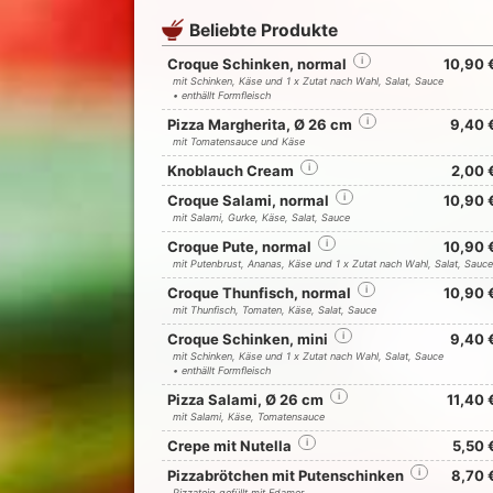
Beliebte Produkte
Croque Schinken, normal
i
10,90 
mit Schinken, Käse und 1 x Zutat nach Wahl, Salat, Sauce
• enthällt Formfleisch
Pizza Margherita, Ø 26 cm
i
9,40 
mit Tomatensauce und Käse
Knoblauch Cream
i
2,00 
Croque Salami, normal
i
10,90 
mit Salami, Gurke, Käse, Salat, Sauce
Croque Pute, normal
i
10,90 
mit Putenbrust, Ananas, Käse und 1 x Zutat nach Wahl, Salat, Sauce
Croque Thunfisch, normal
i
10,90 
mit Thunfisch, Tomaten, Käse, Salat, Sauce
Croque Schinken, mini
i
9,40 
mit Schinken, Käse und 1 x Zutat nach Wahl, Salat, Sauce
• enthällt Formfleisch
Pizza Salami, Ø 26 cm
i
11,40 
mit Salami, Käse, Tomatensauce
Crepe mit Nutella
i
5,50 
Pizzabrötchen mit Putenschinken
i
8,70 
Pizzateig gefüllt mit Edamer