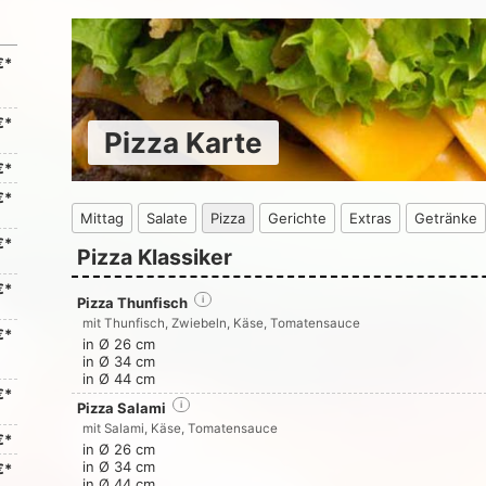
€*
€*
Pizza Karte
€*
€*
Mittag
Salate
Pizza
Gerichte
Extras
Getränke
€*
Pizza Klassiker
€*
Pizza Thunfisch
i
mit Thunfisch, Zwiebeln, Käse, Tomatensauce
€*
in Ø 26 cm
in Ø 34 cm
in Ø 44 cm
€*
Pizza Salami
i
mit Salami, Käse, Tomatensauce
€*
in Ø 26 cm
in Ø 34 cm
€*
in Ø 44 cm