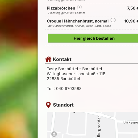
Pizzabrötchen
i
7,50 
Pizzateig gefüllt mit Edamer
Croque Hähnchenbrust, normal
i
10,90 
mit Hähnchenbrust, Ananas, Käse, Salat, Sauce
Hier gleich bestellen
Kontakt
Tasty Barsbüttel - Barsbüttel
Willinghusener Landstraße 11B
22885 Barsbüttel
Tel.: 040 6703588
Standort