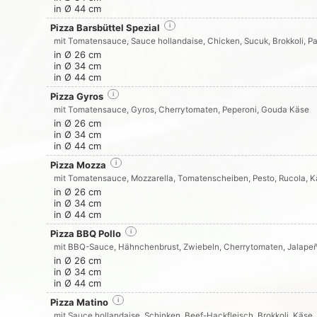
in Ø 44 cm
Pizza Barsbüttel Spezial
i
mit Tomatensauce, Sauce hollandaise, Chicken, Sucuk, Brokkoli, Pa
in Ø 26 cm
in Ø 34 cm
in Ø 44 cm
Pizza Gyros
i
mit Tomatensauce, Gyros, Cherrytomaten, Peperoni, Gouda Käse
in Ø 26 cm
in Ø 34 cm
in Ø 44 cm
Pizza Mozza
i
mit Tomatensauce, Mozzarella, Tomatenscheiben, Pesto, Rucola, K
in Ø 26 cm
in Ø 34 cm
in Ø 44 cm
Pizza BBQ Pollo
i
mit BBQ-Sauce, Hähnchenbrust, Zwiebeln, Cherrytomaten, Jalape
in Ø 26 cm
in Ø 34 cm
in Ø 44 cm
Pizza Matino
i
mit Sauce hollandaise, Schinken, Beef-Hackfleisch, Brokkoli, Käse